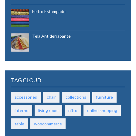
Feltro Estampado
Tela Antiderrapante
TAG CLOUD
accessories
chair
collections
furniture
interno
living room
nitro
online shopping
table
woocommerce