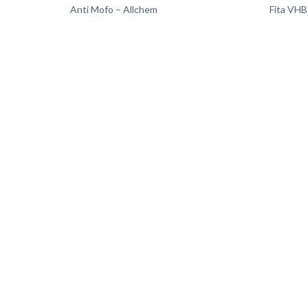
Anti Mofo – Allchem
Fita VHB