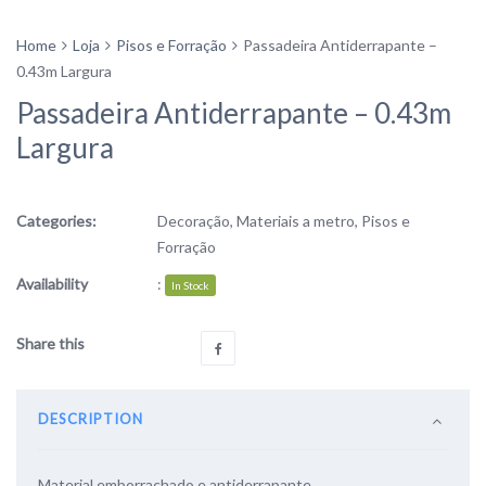
Home
Loja
Pisos e Forração
Passadeira Antiderrapante –
0.43m Largura
Passadeira Antiderrapante – 0.43m
Largura
Categories:
Decoração
,
Materiais a metro
,
Pisos e
Forração
Availability
:
In Stock
Share this
DESCRIPTION
Material emborrachado e antiderrapante.