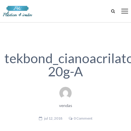
tekbond_cianoacrilat
20g-A
vendas
jul 12, 2018
0 Comment