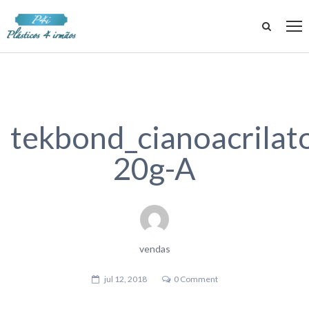
tekbond_cianoacrilat
20g-A
vendas
jul 12, 2018
0 Comment