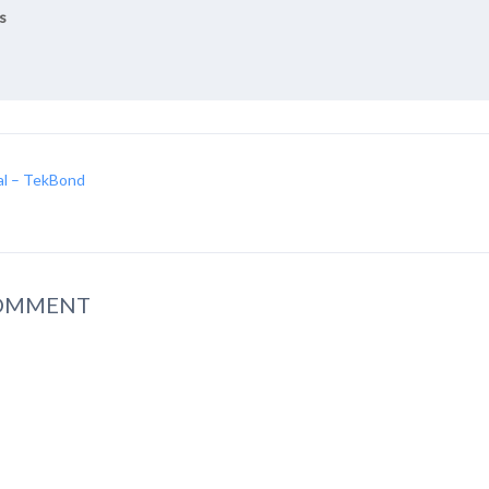
s
al – TekBond
COMMENT