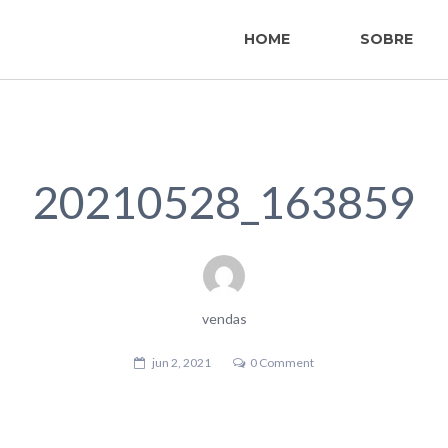
HOME
SOBRE
20210528_163859
vendas
jun 2, 2021
0 Comment